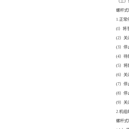
（三）
螺杆式
1.
正常
(l
）将
(2
）关
(3
）停
(4
）待
(5
）将
(6
）关
(7
）停
(8
）停
(9
）关
2.
机组
螺杆式