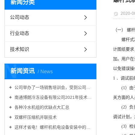
螺杆式
新闻分类
2020-0
公司动态
（一）
螺
行业动态
螺杆式
技术知识
计图纸要求
加。用户在
N
以免错误操
新闻资讯
News
1
．调试前
公司举办了一场销售培训会，受到公司一致好评！
(1
）由
南通博朗冷冻设备有限公司2021年技术交流会圆满收官
关方面的人
各种冷水机组的优缺点大汇总
(2
）负
调试计划，
双螺杆压缩机并联技术
(3
）检
这样才省电！螺杆机机电设备安装中的门道，你不可不知