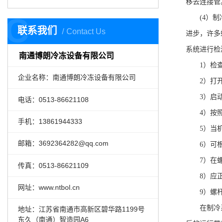
移去连接管
C
(4
）制
联系我们
Contact Us
进步，许多
系统进行检
南通博朗冷冻设备有限公司
1
）检
企业名称：南通博朗冷冻设备有限公司
2
）打
3
）启
电话：0513-86621108
4
）按
手机：
13861944333
5
）当
邮箱：3692364282@qq.com
6
）可
7
）在
传真：0513-86621109
8
）应
网址：www.ntbol.cn
9
）螺
在制冷
地址：江苏省南通市高新区碧华路1199号
东久（南通）智造园A6