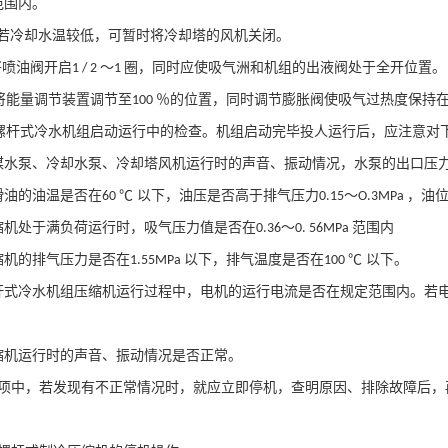
范围内。
若冷却水温较低，可暂时将冷却塔的风机关闭。
将喷油阀开启
～
圈，同时应使吸气洲和机组的出液阀处于全开位置。
1 / 2
1
将能量调节装置调节至
％的位置，同时调节膨胀阀使吸气过热度保持
100
螺杆式冷水机组启动运行中的检查。机组启动完毕投人运行后，应注意对
媒水泵、冷却水泵、冷却塔风机运行时的声音、振动情况，水泵的出口压
滑油的油温是否在
℃ 以下，油压是否高于排气压力
～
，油
60
0.15
O.3MPa
缩机处于满负荷运行时，吸气压力值是否在
～
范围内
0.36
0. 56MPa
缩机的排气压力是否在
以下，排气温度是否在
℃ 以下。
1.55MPa
100
杆式冷水机组压缩机运行过程中，电机的运行电流是否在规定范围内。若
缩机运行时的声音、振动情况是否正常。
项中，若发现有不正常情况时，就应立即停机，查明原因、排除故障后，