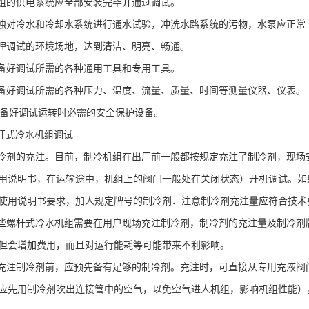
组的供电系统应全部安装完毕并通过调试。
独对冷水和冷却水系统进行通水试验，冲洗水路系统的污物，水泵应正常
理调试的环境场地，达到清洁、明亮、畅通。
备好调试所需的各种通用工具和专用工具。
备好调试所需的各种压力、温度、流量、质量、时间等测量仪器、仪表。
备好调试运转时必需的安全保护设备。
杆式冷水机组调试
冷剂的充注。目前，制冷机组在出厂前一般都按规定充注了制冷剂，现场
用说明书，在运输途中，机组上的阀门一般处在关闭状态）开机调试。如
使用说明书要求，加人规定牌号的制冷剂．注意制冷剂充注量应符合技术
些螺杆式冷水机组需要在用户现场充注制冷剂，制冷剂的充注量及制冷剂
但会增加费用，而且对运行能耗等可能带来不利影响。
充注制冷剂前，应预先备有足够的制冷剂。充注时，可直接从专用充液阀
应先用制冷剂吹出连接管中的空气，以免空气进人机组，影响机组性能）