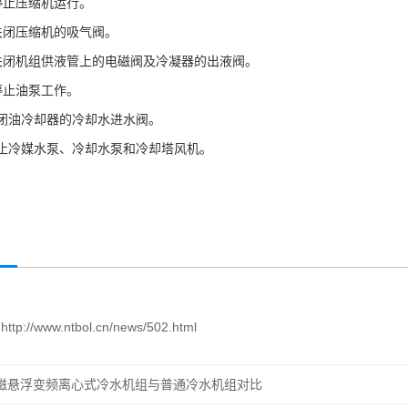
停止压缩机运行。
关闭压缩机的吸气阀。
关闭机组供液管上的电磁阀及冷凝器的出液阀。
停止油泵工作。
闭油冷却器的冷却水进水阀。
止冷媒水泵、冷却水泵和冷却塔风机。
http://www.ntbol.cn/news/502.html
磁悬浮变频离心式冷水机组与普通冷水机组对比