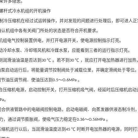
来许多隐患。
螺杆式冷水机组的开机操作
制冷压缩机在经过试运转操作，并对发现的间题进行处理后，即可进人正
确认机组中各有关阀门所处的状态是否符合开机要求。
机组电气控制装置供电，并打开电源开关，使电源控制指示灯亮。
动冷却水泵、冷却塔风机和冷媒水泵，应能看到三者的运行指示灯亮。
测润滑油油温是否达到
℃ 。若不到
℃ ，就应打开电加热器进行加
30
30
油泵启动运行后，将能量调节控制阀处于减载位里，并确定滑阀处于零位
调节油压调节阀．使油压达到
～
。
0.5
O.6MPa
合压缩机电源，启动控制开关，打开压缩机吸气阀，经延时后压缩机启动
。
Pa
闭合供液管路中的电磁阀控制电路，启动电磁阀．向蒸发器供液态制冷剂
力，通过调节膨胀阀，使吸气压力稳定在
～
。
0.36
O.56MPa
压缩机运行以后，当润滑油温度达到
℃ 时断开电加热器的电源，同时
45