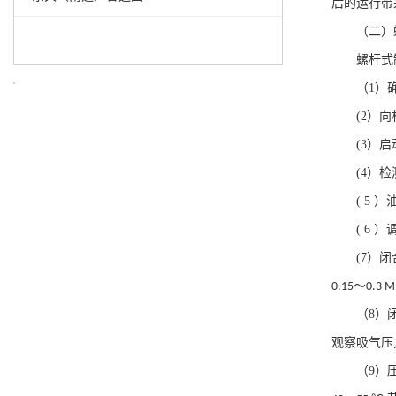
后的运行带
（二）
螺杆式
（
1
）
(2
）向
(3
）启
(4
）检
( 5
）
( 6
）
(7
）闭
～
0.15
0.3 M
（
8
）
观察吸气压
（
9
）