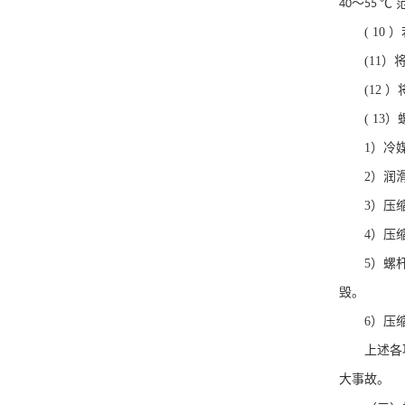
～
℃ 
40
55
( 10
）
(11
）
(12
）
( 13
）
1
）冷
2
）润
3
）压
4
）压
5
）螺
毁。
6
）压
上述各
大事故。