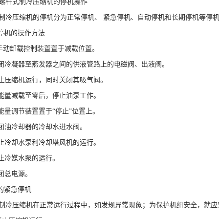
螺杆式制冷压缩机的停机操作
制冷压缩机的停机分为正常停机、
紧急停机、自动停机和长期停机等停
停机的操作方法
手动卸载控制装置置于减载位置。
闭冷凝器至燕发器之间的供液管路上的电磁阀、出液阀。
止压缩机运行，同时关闭其吸气阀。
能量减载至零后，停止油泵工作。
能量调节装置置于“停止”位置上。
闭油冷却器的冷却水进水阀。
止冷却水泵利冷却塔风机的运行。
止冷媒水泵的运行。
闭总电源。
的紧急停机
制冷压缩机在正常运行过程中，如发规异常现象；为保护机组安全，就应