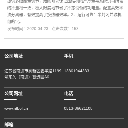
提供多级能量调节，始终可以保证压缩机的产冷量与系统负荷所需
的冷量相一致，极大限度地节省了冷冻设备的耗电量。配置高效率
油分离器，有效提高了换热器效率。2、运行可靠：半封闭并联机
组的“心
发布时间：2020-04-23 点击次数：153
公司地址
手机
江苏省南通市高新区碧华路1199
13861944333
号东久（南通）智造园A6
公司网址
电话
www.ntbol.cn
0513-86621108
邮箱