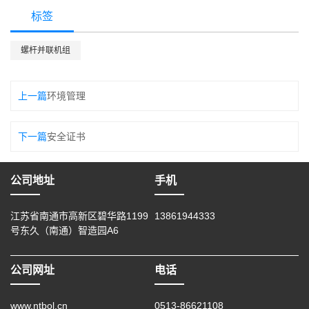
标签
螺杆并联机组
上一篇
环境管理
下一篇
安全证书
公司地址
手机
江苏省南通市高新区碧华路1199
13861944333
号东久（南通）智造园A6
公司网址
电话
www.ntbol.cn
0513-86621108