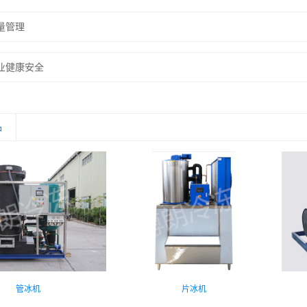
量管理
业健康安全
品
管冰机
片冰机