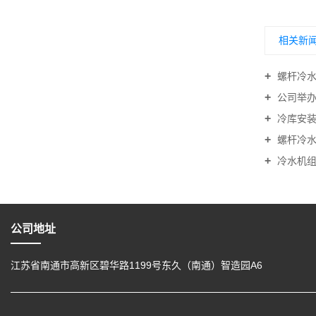
相关新
螺杆冷水
公司举办
冷库安装
螺杆冷水
冷水机组
公司地址
江苏省南通市高新区碧华路1199号东久（南通）智造园A6