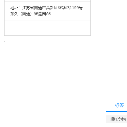
地址：江苏省南通市高新区碧华路1199号
东久（南通）智造园A6
标签
螺杆冷水