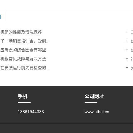
闻
机组的性能及清洗保养
了一场销售培训会，受到...
应考虑的综合因素有哪些...
机组常见故障与解决方法
在安装运行前先要检查的...
手机
公司网址
13861944333
www.ntbol.cn