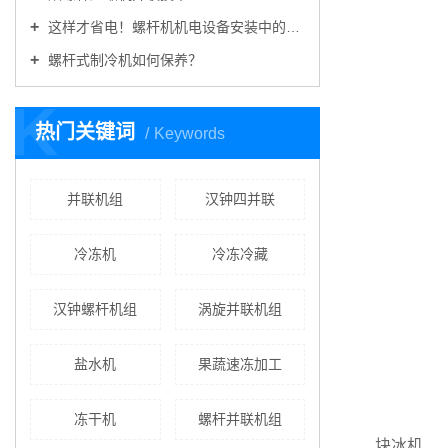
这样才省电！螺杆机机电设备安装中的门道，你不可不知
螺杆式制冷机如何保养？
K
热门关键词
Keywords
并联机组
汉钟四并联
冷冻机
冷冻冷藏
汉钟螺杆机组
涡旋并联机组
盐水机
果蔬速冻加工
冻干机
螺杆并联机组
块冰机