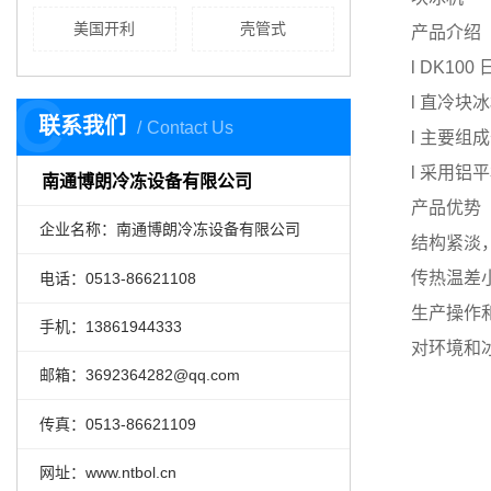
美国开利
壳管式
产品介绍
l DK1
C
l 直冷
联系我们
Contact Us
l 主要
l 采用
南通博朗冷冻设备有限公司
产品优势
企业名称：南通博朗冷冻设备有限公司
结构紧淡
传热温差
电话：0513-86621108
生产操作
手机：
13861944333
对环境和
邮箱：3692364282@qq.com
传真：0513-86621109
网址：www.ntbol.cn