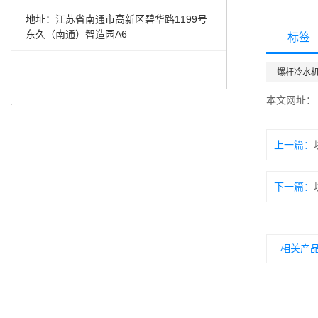
地址：江苏省南通市高新区碧华路1199号
东久（南通）智造园A6
标签
螺杆冷水
本文网址
上一篇：
下一篇：
相关产