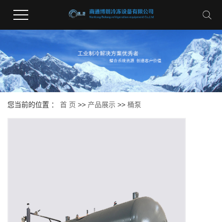
您当前的位置 ：
首 页
>>
产品展示
>>
桶泵